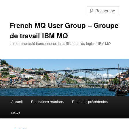
Aller
au
Rech
contenu
principal
French MQ User Group – Groupe
de travail IBM MQ
La communauté francophone des utilisateurs du logiciel IBM MQ
Menu
Accueil
Prochaines réunions
Réunions précédentes
principal
News