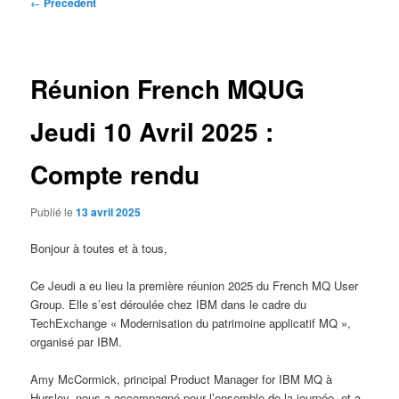
Navigation
←
Précédent
des
articles
Réunion French MQUG
Jeudi 10 Avril 2025 :
Compte rendu
Publié le
13 avril 2025
Bonjour à toutes et à tous,
Ce Jeudi a eu lieu la première réunion 2025 du French MQ User
Group. Elle s’est déroulée chez IBM dans le cadre du
TechExchange « Modernisation du patrimoine applicatif MQ »,
organisé par IBM.
Amy McCormick, principal Product Manager for IBM MQ à
Hursley, nous a accompagné pour l’ensemble de la journée, et a