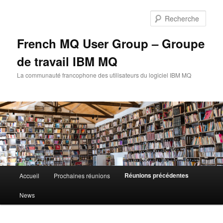
Aller
au
Rech
contenu
principal
French MQ User Group – Groupe
de travail IBM MQ
La communauté francophone des utilisateurs du logiciel IBM MQ
Menu
Réunions précédentes
Accueil
Prochaines réunions
principal
News