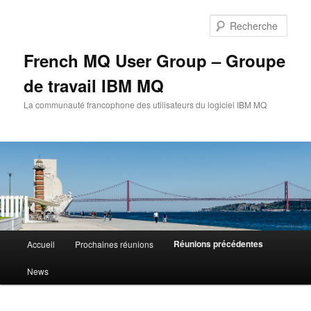
Aller
au
Rech
contenu
principal
French MQ User Group – Groupe
de travail IBM MQ
La communauté francophone des utilisateurs du logiciel IBM MQ
Menu
Réunions précédentes
Accueil
Prochaines réunions
principal
News