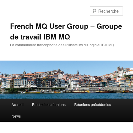
Aller
au
Rech
contenu
principal
French MQ User Group – Groupe
de travail IBM MQ
La communauté francophone des utilisateurs du logiciel IBM MQ
Menu
Accueil
Prochaines réunions
Réunions précédentes
principal
News